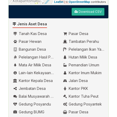
| ©
contributors
Leaflet
OpenStreetMap
Download CSV
Jenis Aset Desa
Tanah Kas Desa
Pasar Desa
Pasar Hewan
Tambatan Perahu
Bangunan Desa
Pelelangan Ikan Yang Dikelola Oleh Desa
Pelelangan Hasil Pertanian
Hutan Milik Desa
Mata Air Milik Desa
Pemandian Umum
Lain-lain Kekayaan Asli Desa
Kantor Imum Mukim
Kantor Kepala Desa
Jalan Desa
Jembatan Desa
Kantor PKK
Balai Musyawarah Desa
Kantor Tuha Peut
Gedung Posyandu
Gedung Posyantek
Gedung BUMG
Pasar Desa