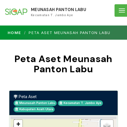
MEUNASAH PANTON LABU
To
Kecamatan T. Jambo Aye
na
HOME
PETA ASET MEUNASAH PANTON LABU
Peta Aset Meunasah
Panton Labu
Peta Aset
Meunasah Panton Labu
Kecamatan T. Jambo Aye
Kabupaten Aceh Utara
+