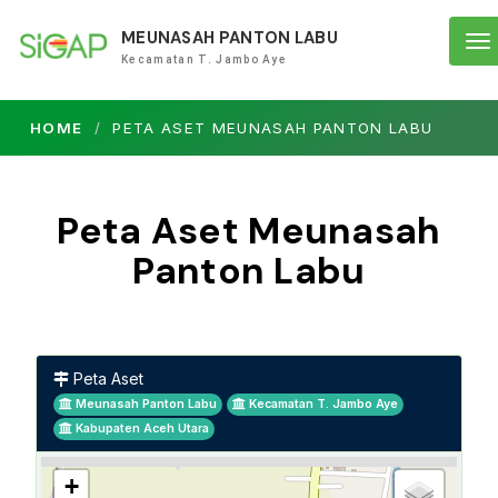
MEUNASAH PANTON LABU
To
Kecamatan T. Jambo Aye
na
HOME
PETA ASET MEUNASAH PANTON LABU
Peta Aset Meunasah
Panton Labu
Peta Aset
Meunasah Panton Labu
Kecamatan T. Jambo Aye
Kabupaten Aceh Utara
+