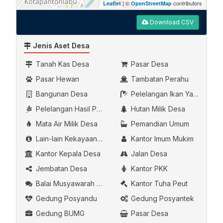
| ©
contributors
Leaflet
OpenStreetMap
Download CSV
Jenis Aset Desa
Tanah Kas Desa
Pasar Desa
Pasar Hewan
Tambatan Perahu
Bangunan Desa
Pelelangan Ikan Yang Dikelola Oleh Desa
Pelelangan Hasil Pertanian
Hutan Milik Desa
Mata Air Milik Desa
Pemandian Umum
Lain-lain Kekayaan Asli Desa
Kantor Imum Mukim
Kantor Kepala Desa
Jalan Desa
Jembatan Desa
Kantor PKK
Balai Musyawarah Desa
Kantor Tuha Peut
Gedung Posyandu
Gedung Posyantek
Gedung BUMG
Pasar Desa