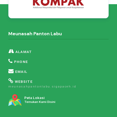
Meunasah Panton Labu
ALAMAT
PHONE
EMAIL
WEBSITE
meunasahpantonlabu.sigapaceh.id
Peta Lokasi
Temukan Kami Disini