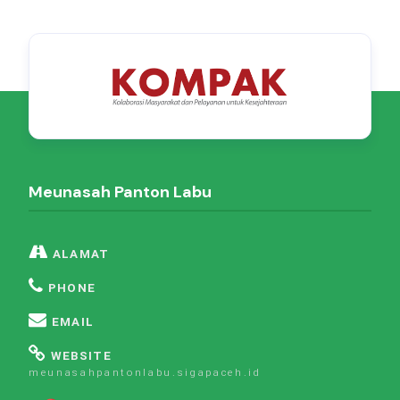
Meunasah Panton Labu
ALAMAT
PHONE
EMAIL
WEBSITE
meunasahpantonlabu.sigapaceh.id