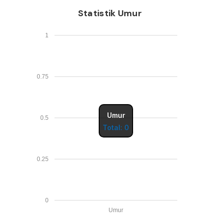
Statistik Umur
1
0.75
Umur
0.5
Total: 0
0.25
0
Umur