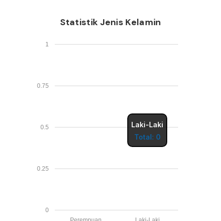
Statistik Jenis Kelamin
1
0.75
Laki-Laki
0.5
Total: 0
0.25
0
Perempuan
Laki-Laki