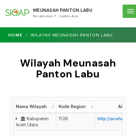
MEUNASAH PANTON LABU
To
Kecamatan T. Jambo Aye
na
HOME
WILAYAH MEUNASAH PANTON LABU
Wilayah Meunasah
Panton Labu
Nama Wilayah
Kode Region
Alamat 
Nama Wilayah
Kode Region
Alamat 
Kabupaten
11.08
http://acehutara.
Aceh Utara