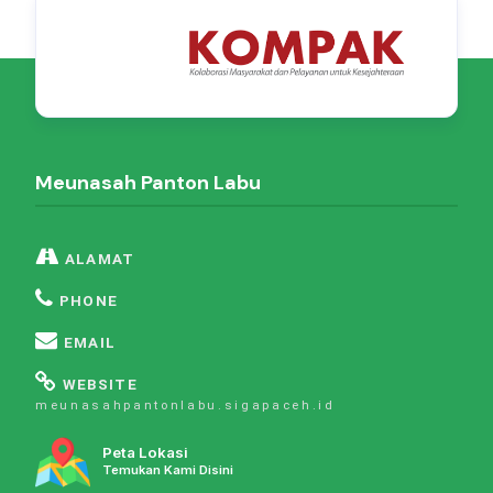
Meunasah Panton Labu
ALAMAT
PHONE
EMAIL
WEBSITE
meunasahpantonlabu.sigapaceh.id
Peta Lokasi
Temukan Kami Disini