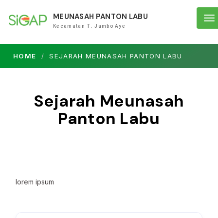
MEUNASAH PANTON LABU
To
Kecamatan T. Jambo Aye
na
HOME
SEJARAH MEUNASAH PANTON LABU
Sejarah Meunasah
Panton Labu
lorem ipsum