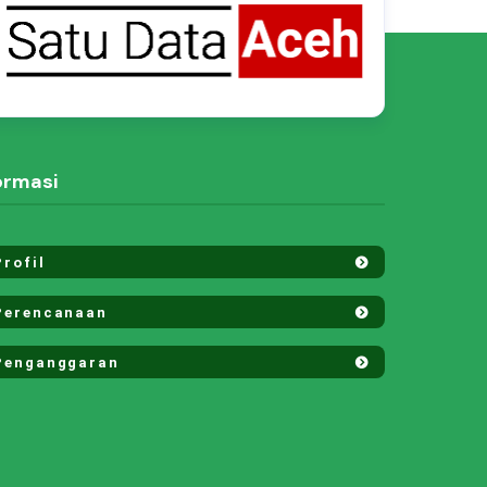
ormasi
rofil
erencanaan
enganggaran