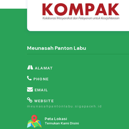
Meunasah Panton Labu
ALAMAT
PHONE
EMAIL
WEBSITE
meunasahpantonlabu.sigapaceh.id
Peta Lokasi
Temukan Kami Disini